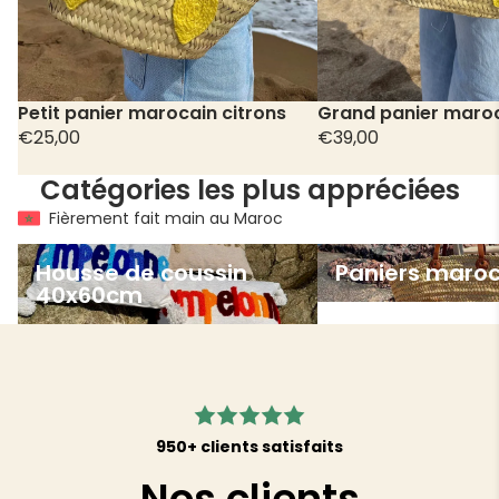
Petit panier marocain citrons
Grand panier maroc
€25,00
€39,00
Catégories les plus appréciées
Fièrement fait main au Maroc
Housse de coussin 40x60cm
Paniers marocain
Housse de coussin
Paniers maroc
40x60cm
950+ clients satisfaits
Nos clients