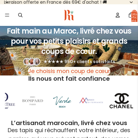
Livraison offerte en France dés 69€ d'achat ! 🚚
Nomb
total
d’artic
dans 
panier
Fait main au Maroc, livré chez vous
pour vos petits plaisirs et grands
coups de cœur.
★★★★★ 950+ clients satisfaits
Je choisis mon coup de cœur
Ils nous ont fait confiance
L’artisanat marocain, livré chez vous
Des tapis qui réchauffent votre intérieur, des