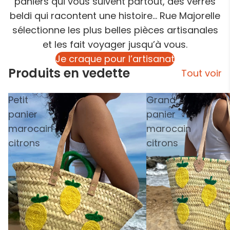
paniers qui vous suivent partout, des verres
beldi qui racontent une histoire… Rue Majorelle
sélectionne les plus belles pièces artisanales
et les fait voyager jusqu’à vous.
Je craque pour l’artisanat
Produits en vedette
Tout voir
Petit
Grand
panier
panier
marocain
marocain
citrons
citrons